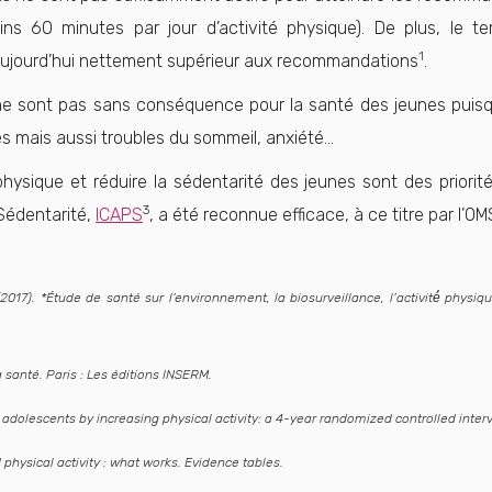
ins 60 minutes par jour d’activité physique). De plus, le 
1
aujourd’hui nettement supérieur aux recommandations
.
sont pas sans conséquence pour la santé des jeunes puisqu’il
es mais aussi troubles du sommeil, anxiété…
ysique et réduire la sédentarité des jeunes sont des priorité
3
 Sédentarité,
ICAPS
, a été reconnue efficace, à ce titre par l’OM
2017). *Étude de santé sur l’environnement, la biosurveillance, l’activité́ physi
a santé.
Paris : Les éditions INSERM.
 adolescents by increasing physical activity: a 4-year randomized controlled interv
 physical activity : what works.
Evidence tables.