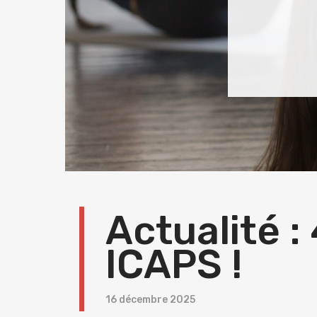
compre
leurs p
Moni
de pr
territo
Actualité 
ICAPS !
16 décembre 2025