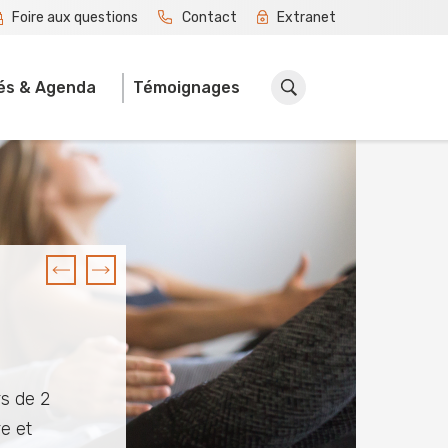
Foire aux questions
Contact
Extranet
tés & Agenda
Témoignages
Previous
Next
urs
he
le
risation
imentés
s de 2
e et
xte,
n et de
ligne.