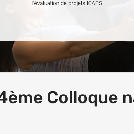
ndre les enjeux, définir des pistes d’actions ou d’améli
l'évaluation de projets ICAPS
artenaires et valorisation des projets ICAPS en région e
toring du déploiement au niveau local, régional et nati
ojets existants. Accompagnement des ARS, des collect
territoire national
riales pour le développement de projets ICAPS sur un ter
: 4ème Colloque n