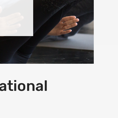
oration
t sur le
onal.
ivités
ritoire.
ational