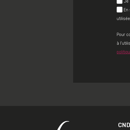
Je 
En 
utilisé
Pour c
à l'uti
politiq
CN